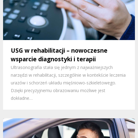
USG w rehabilitacji – nowoczesne
wsparcie diagnostyki i terapii
Ultrasonografia stała się jednym z najważniejszych
narzędzi w rehabilitacji, szczególnie w kontekście leczenia
urazów i schorzeń układu mięśniowo-szkieletowego.
Dzięki precyzyjnemu obrazowaniu możliwe jest
dokładne…