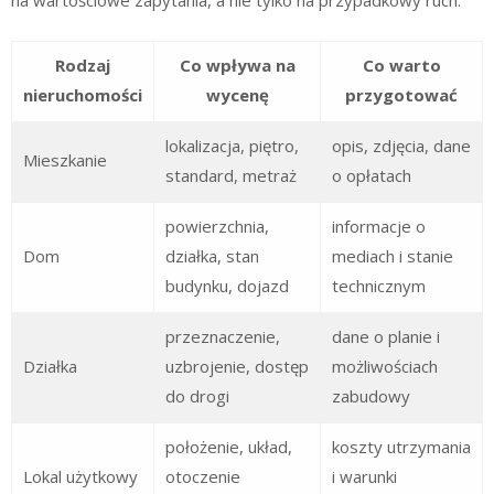
na wartościowe zapytania, a nie tylko na przypadkowy ruch.
Rodzaj
Co wpływa na
Co warto
nieruchomości
wycenę
przygotować
lokalizacja, piętro,
opis, zdjęcia, dane
Mieszkanie
standard, metraż
o opłatach
powierzchnia,
informacje o
Dom
działka, stan
mediach i stanie
budynku, dojazd
technicznym
przeznaczenie,
dane o planie i
Działka
uzbrojenie, dostęp
możliwościach
do drogi
zabudowy
położenie, układ,
koszty utrzymania
Lokal użytkowy
otoczenie
i warunki