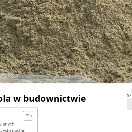
rola w budownictwie
Sz
wlanych
czysta postać