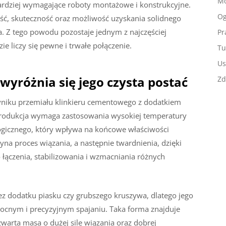
Mo
ardziej wymagające roboty montażowe i konstrukcyjne.
Og
ość, skuteczność oraz możliwość uzyskania solidnego
. Z tego powodu pozostaje jednym z najczęściej
Pr
 liczy się pewne i trwałe połączenie.
Tu
Us
wyróżnia się jego czysta postać
Zd
yniku przemiału klinkieru cementowego z dodatkiem
 produkcja wymaga zastosowania wysokiej temperatury
ogicznego, który wpływa na końcowe właściwości
na proces wiązania, a następnie twardnienia, dzięki
łączenia, stabilizowania i wzmacniania różnych
ez dodatku piasku czy grubszego kruszywa, dlatego jego
mocnym i precyzyjnym spajaniu. Taka forma znajduje
zwarta masa o dużej sile wiązania oraz dobrej