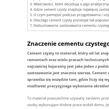
Właściwości, które decydują o jego praktyczn
Gdzie cement czysty znajduje najwięcej zast
O czym pamiętać podczas przygotowania i uży
Dlaczego cement czysty pozostaje tak popula
Podsumowanie zastosowania cementu czyste
Znaczenie cementu czysteg
Cement czysty to materiał, który od lat zna
remontach oraz wielu pracach technicznyc
najczęściej kojarzony jest jako jeden z po
zastosowanie jest znacznie szersze. Cemen
sprawdza się wszędzie tam, gdzie liczy się w
możliwość precyzyjnego wykonania określon
To materiał powszechnie używany zarówno przez 
osoby wykonujące drobne prace wokół domu. Jeg