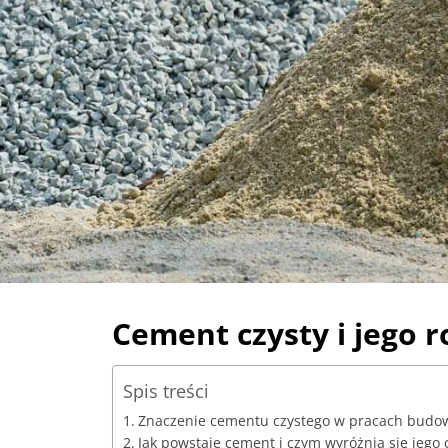
Cement czysty i jego 
Spis treści
Znaczenie cementu czystego w pracach budo
Jak powstaje cement i czym wyróżnia się jego 