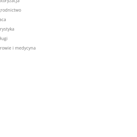
toryzacja
rodnictwo
aca
rystyka
ługi
rowie i medycyna