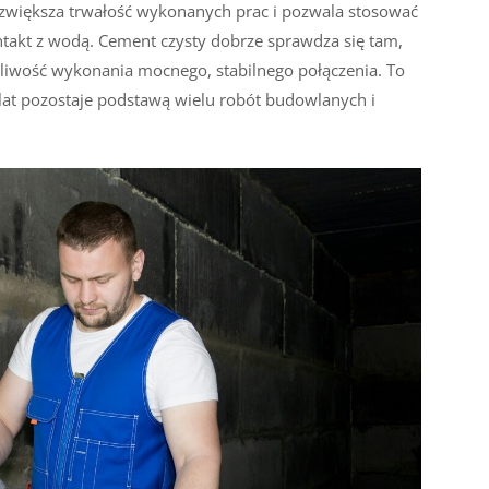
o zwiększa trwałość wykonanych prac i pozwala stosować
takt z wodą. Cement czysty dobrze sprawdza się tam,
ożliwość wykonania mocnego, stabilnego połączenia. To
d lat pozostaje podstawą wielu robót budowlanych i