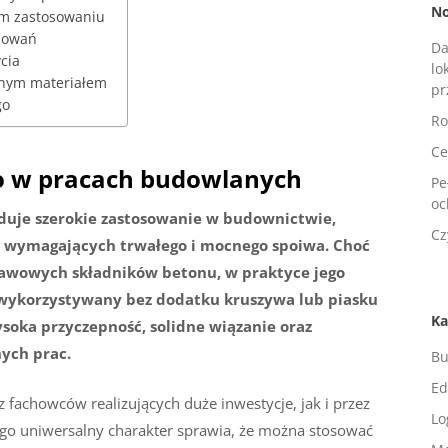
No
ym zastosowaniu
osowań
Da
cia
lo
rnym materiałem
pr
go
Ro
Ce
o w pracach budowlanych
Pe
oc
jduje szerokie zastosowanie w budownictwie,
Cz
h wymagających trwałego i mocnego spoiwa. Choć
dstawowych składników betonu, w praktyce jego
t wykorzystywany bez dodatku kruszywa lub piasku
Ka
ysoka przyczepność, solidne wiązanie oraz
ych prac.
Bu
Ed
fachowców realizujących duże inwestycje, jak i przez
Lo
o uniwersalny charakter sprawia, że można stosować